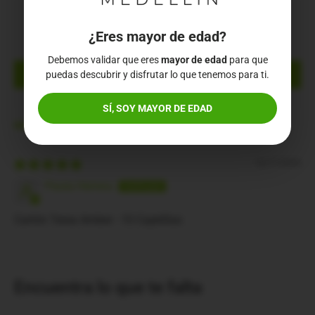
0
0
¿Eres mayor de edad?
0
Debemos validar que eres
mayor de edad
para que
Escribir una reseña
puedas descubrir y disfrutar lo que tenemos para ti.
SÍ, SOY MAYOR DE EDAD
Sort by
12/17/2025
Paula Herrera
Cartón Terea Amber - 10 Cajetillas
Encuentra lo que te falta